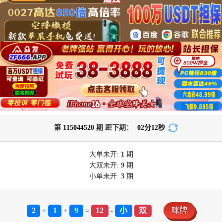
第
115044520
期 距下期：
02
分
12
秒
大单
未开:
1
期
大双
未开:
9
期
小单
未开:
3
期
2
1
9
12
小
双
咪牌
+
+
=
-