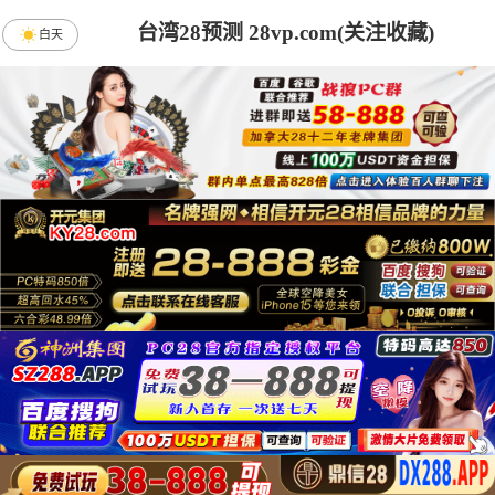
台湾28预测 28vp.com(关注收藏)
白天