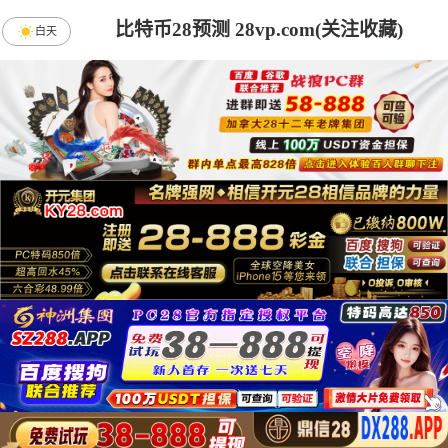
比特币28预测 28vp.com(关注收藏)
白天