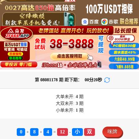
第
08081178
期 距下期：
00
分
20
秒
大单
未开:
4
期
大双
未开:
3
期
小单
未开:
1
期
0
8
4
12
小
双
咪牌
+
+
=
-