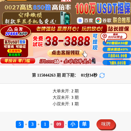
第
115044263
期 距下期：
01
分
33
秒
大单
未开:
2
期
大双
未开:
3
期
小双
未开:
1
期
5
3
1
09
小
单
咪牌
+
+
=
-