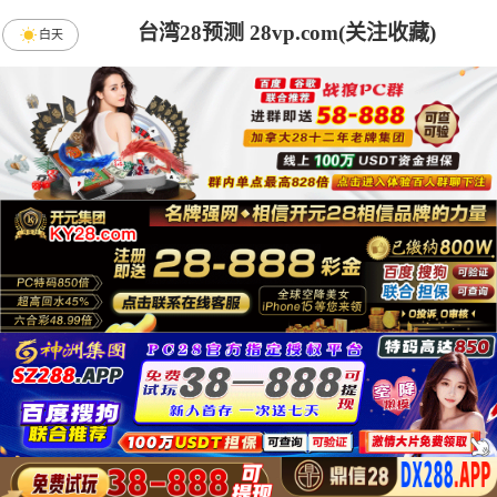
台湾28预测 28vp.com(关注收藏)
白天