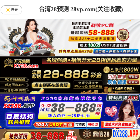
台湾28预测 28vp.com(关注收藏)
白天