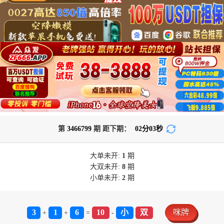
第
3466799
期 距下期：
02
分
02
秒
大单
未开:
1
期
大双
未开:
8
期
小单
未开:
2
期
3
1
6
10
小
双
咪牌
+
+
=
-