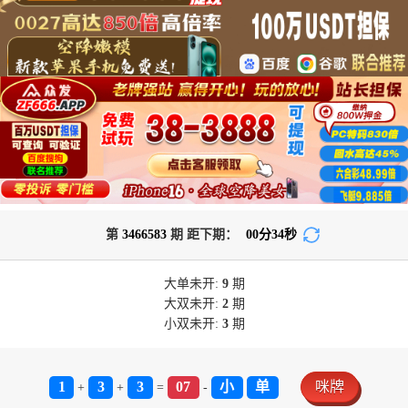
第
3466583
期 距下期：
00
分
34
秒
大单
未开:
9
期
大双
未开:
2
期
小双
未开:
3
期
1
3
3
07
小
单
咪牌
+
+
=
-