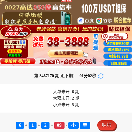
第
3467170
期 距下期：
01
分
01
秒
大单
未开:
6
期
大双
未开:
2
期
小双
未开:
5
期
6
1
2
09
小
单
咪牌
+
+
=
-